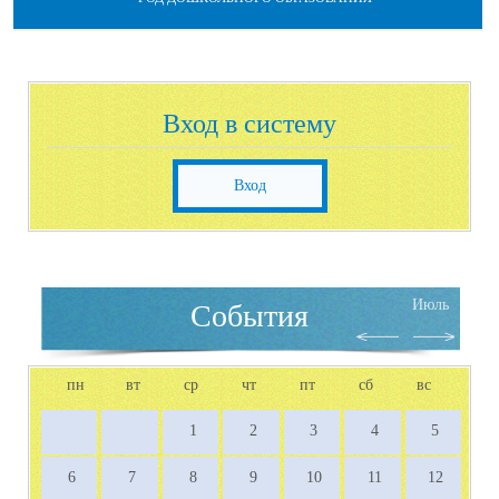
Вход в систему
Вход
Июль
События
пн
вт
ср
чт
пт
сб
вс
1
2
3
4
5
6
7
8
9
10
11
12