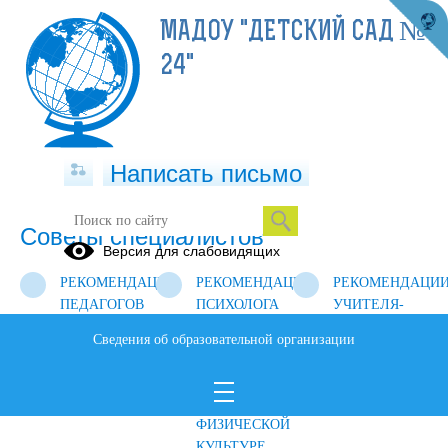
МАДОУ "ДЕТСКИЙ САД №
24"
Написать письмо
Советы специалистов
Версия для слабовидящих
РЕКОМЕНДАЦИИ
РЕКОМЕНДАЦИИ
РЕКОМЕНДАЦИ
ПЕДАГОГОВ
ПСИХОЛОГА
УЧИТЕЛЯ-
ЛОГОПЕДА
Сведения об образовательной организации
РЕКОМЕНДАЦИИ
РЕКОМЕНДАЦИИ
РЕКОМЕНДАЦИ
ВРАЧА
ИНСТРУКТОРА
МУЗЫКАЛЬНОГ
ПО
РУКОВОДИТЕЛЯ
ФИЗИЧЕСКОЙ
КУЛЬТУРЕ