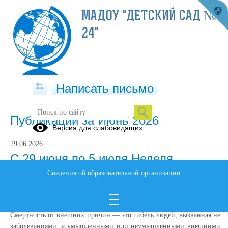
МАДОУ "ДЕТСКИЙ САД №
24"
Написать письмо
Публикации за Июнь 2026
Версия для слабовидящих
29.06.2026
С 29 июня по 5 июля Неделя,
Сведения об образовательной организации
направленная на снижение
смертности от внешних причин.
Смертность от внешних причин — это гибель людей, вызванная не
заболеваниями, а умышленными или неумышленными внешними